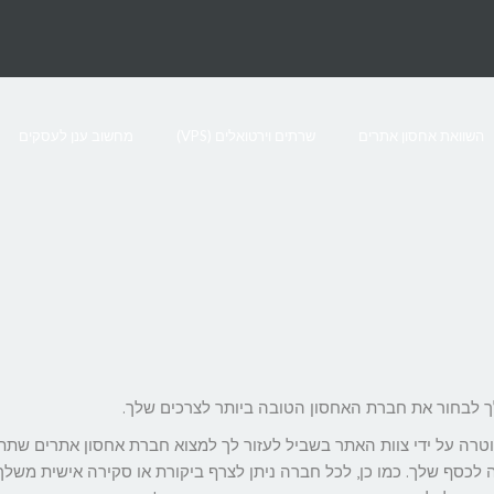
השוואת אחסון אתרים
שרתים וירטואלים (VPS)
מחשוב ענן לעסקים
מדריך OnFree נבדקה, דורגה ונוטרה על ידי צוות האתר בשביל לעזור לך למצוא חברת אחסון אתרים שת
כסף שלך. כמו כן, לכל חברה ניתן לצרף ביקורת או סקירה אישית משלך,