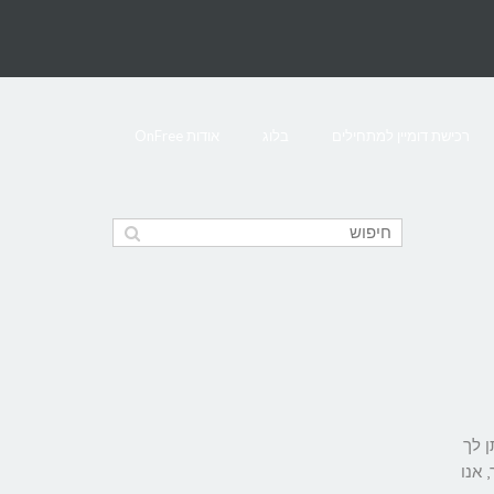
רכישת דומיין למתחילים
בלוג
אודות OnFree
תן לך
 אנו