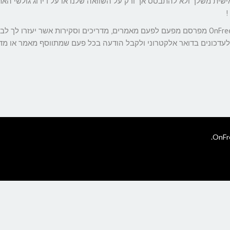
ישית משלך ולא להתבסס אך ורק על השוואה שלנו או על דירוג גולשי האת
!
חוץ מפלטפורמה לדירוג חברת אחסון אתרים, צוות אתר OnFree מפרסם מפעם לפעם מאמרים, מדריכים וסקירות אשר יעזרו לך 
לעדכונים בדואר אלקטרוני ולקבל הודעה בכל פעם שמתווסף מאמר או מד