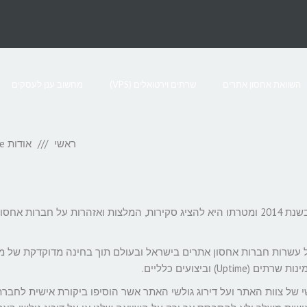
השוואת אחסון אתרים
שרתים וירטואלים (VPS)
מחשוב ענן לעסקים
ראשי
אודות OnFree
OnFree הוא מדריך אחסון אתרים למתחילים אשר הוקם בשנת 2014 ומטרתו היא להציג סקירות, המלצות ואזהרות על חברות אחסו
טור ודירוג של עשרות חברות אחסון אתרים בישראל ובעולם תוך בחינה מדוקדקת של 
 וביצועים כלליים.
 מתבססים על דירוג אישי של צוות האתר ועל דירוג גולשי האתר אשר הוסיפו ביקורת אישית לחבר