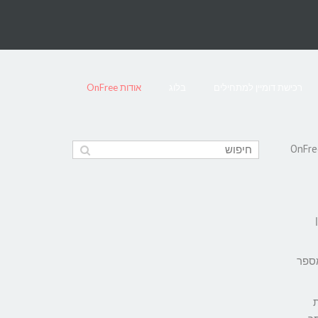
רכישת דומיין למתחילים
בלוג
אודות OnFree
ן
מספר
ת