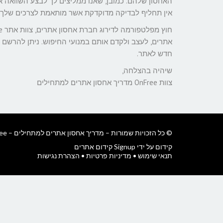
האחסון שלהם. כמובן, שאנו ממליצים לך לבצע השוואה א
אין תחליף לבדיקה מדוקדקת אשר מותאמת לצרכים שלך 
אתרים, לעצב ולקדם אותם במנועי החיפוש. ניתן להרשם 
חדש לאתר.
שיהיה בהצלחה,
צוות OnFree מדריך אחסון אתרים למתחילים
© כל הזכויות שמורות – מדריך אחסון אתרים למתחילים – OnFree.
קידום על ידי Signup קידום אתרים
תנאי שימוש
•
מדיניות פרטיות
•
הצהרת נגישות