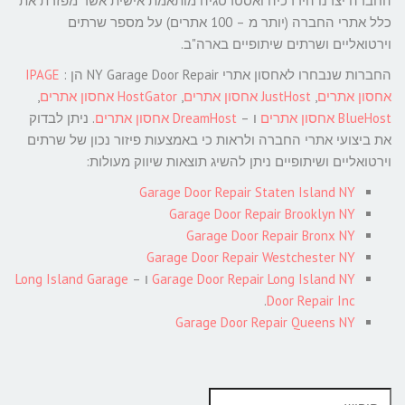
החברה יצרנו היררכיה ואסטרטגיה מותאמת אישית אשר מפזרת את
כלל אתרי החברה (יותר מ – 100 אתרים) על מספר שרתים
וירטואליים ושרתים שיתופיים בארה"ב.
החברות שנבחרו לאחסון אתרי NY Garage Door Repair הן :
IPAGE
אחסון אתרים
,
JustHost אחסון אתרים
,
HostGator אחסון אתרים
,
BlueHost אחסון אתרים
ו –
DreamHost אחסון אתרים
. ניתן לבדוק
את ביצועי אתרי החברה ולראות כי באמצעות פיזור נכון של שרתים
וירטואליים ושיתופיים ניתן להשיג תוצאות שיווק מעולות:
Garage Door Repair Staten Island NY
Garage Door Repair Brooklyn NY
Garage Door Repair Bronx NY
Garage Door Repair Westchester NY
Garage Door Repair Long Island NY
ו –
Long Island Garage
.
Door Repair Inc
Garage Door Repair Queens NY