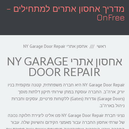
לתוכן
מדריך אחסון אתרים למתחילים –
OnFree
תפריט
ראשי
אחסון אתרי NY Garage Door Repair
אחסון אתרי NY GARAGE
DOOR REPAIR
NY Garage Door Repair היא חברה משפחתית, קטנה ומקומית בניו
יורק, ארה"ב. החברה עוסקת במתן שירותי תיקון דלתות מוסך
(Garage Doors) וגדרות (Gates) ללקוחות פרטיים, עסקים וחברות
ניהול בארה"ב.
נציגי חברת NY Garage Door Repair פנו אלינו ליצירת חלוקה נכונה
של שרתי אחסון החברה עבור מאמצי הקידום והשיווק שלה. עבור