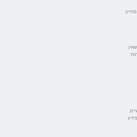
מחייב
שאין
ות
ים,
מידע