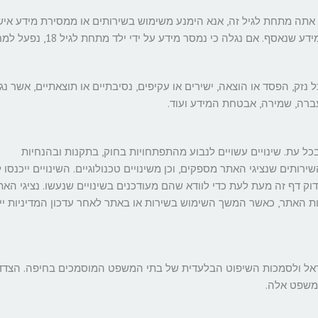
ם שלנו אינם מיועדים לילדים מתחת לגיל 18. אם אתה מתחת לגיל זה, אנא הימנע משימוש בשירותים או ממסירת מידע אי
. אם נגלה כי נמסר מידע על ידי ילד מתחת לגיל 18, נפעל למחיקתו.
נזק, הפסד או הוצאה, ישירים או עקיפים, נסיבתיים או תוצאתיים, אשר נג
העברה, שמירה, אבטחת המידע ועוד.
כל עת. שינויים עשויים לנבוע מהתפתחויות בחוק, בתקנות ובהנחיות
ירותים שנציגי האתר מספקים, וכן משינויים טכנולוגיים. השינויים ייכנסו 
ק דף זה מעת לעת כדי לוודא שהם מעודכנים בשינויים שנעשו. נציגי האת
מצעות האתר, כאשר המשך השימוש בשירות או באתר לאחר עדכון המדיניות י
ישראל ולסמכות השיפוט הבלעדית של בתי המשפט המוסמכים בחיפה. הצדד
משפט אלה.