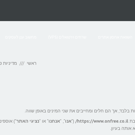
השוואת אחסון אתרים
שרתים וירטואלים (VPS)
מחשוב ענן לעסקים
ראשי
מדיניות פ
 בלבד, אך הם חלים ומחייבים את שני המינים באופן שווה.
בת
https://www.onfree.co.il/
("
אנו
", "
אנחנו
" או "
נציגי האתר
") אוספים
אותה בעיון.