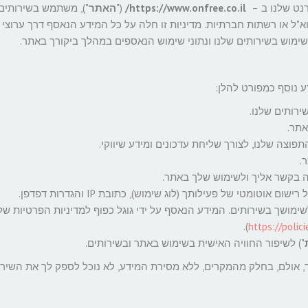
רנט שלנו ב –
https://www.onfree.co.il/
("
האתר
"), משתמש בשירותים 
וא"ל או רשתות חברתיות. מדיניות זו חלה על כל המידע הנאסף דרך ערוצי
ימוש בשירותים שלנו ונתוני שימוש הנאספים במהלך ביקורך באתר.
ע נוסף כמפורט להלן:
רותים שלנו.
אתר.
צה שלנו, לצורך שליחת עדכונים ומידע שיווקי.
.
 בקשר אליך ולשימוש שלך באתר.
טומטי של פעילותך (לוג שימוש), כתובת IP והגדרות דפדפן.
באמצעות Google Analytics בנוגע לשימושך בשירותים. המידע הנאסף על ידי גוגל כפוף למדיניות הפרטיות ש
).
https://polic
") לשיפור החוויה האישית בשימוש באתר ובשירותים.
, אולם, בחלק מהמקרים, ללא מסירת המידע, לא נוכל לספק לך את השירו