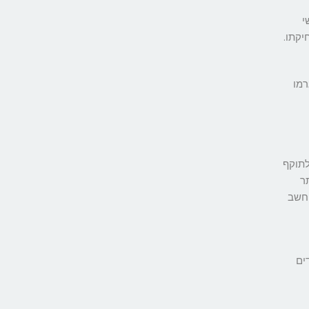
שי
רמו
לתוקף
ר
יחשב
ים