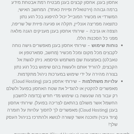
אחסון בענן. אחסון קבצים בענן מבטיח רמת אבטחת מידע
ברמה גבוהה (וירטואלית ופיזית כאחד). המחשב האישי,
המשרדי או מכשיר המובייל יכול להיפגע בכל רגע נתון
כתוצאה מפריצה אונליין, תקלה או פגיעה פיזית של שריפה,
הצפה או גניבה – שירותי אחסון בענן מעניקים הגנה מלאה
מפני כל הסכנות הללו.
נוחות שימוש
– שירותי אחסון בענן מאפשרים גישה נוחה
לקבצים מכל מקום ומכל מכשיר (מחשב, סמארטפון או
טאבלט) באמצעות שם משתמש וסיסמא. ניתן לגשת אל
הקבצים, להוריד אותם ולעשות בהם שימוש בכל רגע נתון
בצורה מהירה על ידי שימוש במערכות ניהול מתקדמות.
עלויות משתלמות
– שירותי אחסון בענן (Cloud Hosting)
מאפשרים להקטין או להגדיל את שטח האחסון בפועל ולשלם
רק עבור מה שנעשה בו שימוש מדי חודש (בדומה לחשבון
החשמל אשר משולם בהתאם לצריכה בפועל). שירותי אחסון
בענן (Cloud Hosting) מאפשרים לך לחסוך עלויות על חומרה
(ציוד גיבוי) ותוכנה אשר קשורה לנושא ולהתרכז בניהול העסק
שלך!