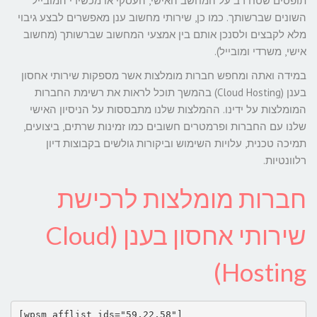
תופסים שטח רב על המחשב האישי, העסקי או מכשירי המובייל
השונים שברשותך. כמו כן, שירותי מחשוב ענן מאפשרים לבצע גיבוי
מלא לקבצים ולסנכן אותם בין אמצעי המחשוב שברשותך (מחשוב
אישי, משרדי ומובייל).
במידה ואתה ומחפש חברות מומלצות אשר מספקות שירותי אחסון
בענן (Cloud Hosting) בהמשך תוכל לראות את רשימת החברות
המומלצות על ידינו. ההמלצות שלנו מתבססות על הניסיון האישי
שלנו עם החברות ופרמטרים חשובים כמו זמינות שרתים, ביצועים,
תמיכה טכנית, עלויות השימוש וביקורות גולשים בקבוצות דיון
רלוונטיות.
חברות מומלצות לרכישת
שירותי אחסון בענן (Cloud
Hosting)
[wpsm_afflist ids="59,22,58
"]