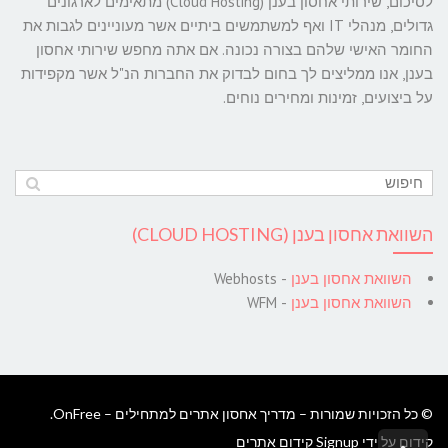
לסיכום, שירותי אחסון בענן (Cloud Hosting) מתאימים לארגונים
גדולים, מנהלי IT ואף למשתמשים ביתיים אשר מעוניינים לגבות את
החומר האישי שלהם בצורה נכונה. אם אתה מחפש שירותי אחסון
בענן, אנו ממליצים לך בחום לבדוק את החברות הנ"ל אשר מקפידות
על ביצועים, זמינות ומחירים נוחים.
השוואת אחסון בענן (CLOUD HOSTING)
השוואת אחסון בענן
- Webhosts
השוואת אחסון בענן
- WFM
© כל הזכויות שמורות – מדריך אחסון אתרים למתחילים – OnFree.
קידום על ידי Signup קידום אתרים