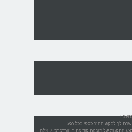
vDe אשר מאפשר למשתמש לבצע התקנות של תוכנות קוד פתוח (וורדפרס, ג'ומלה,