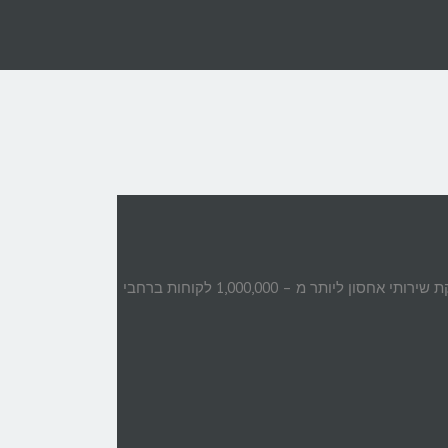
חברת iPage מספקת שירותי אחסון אתרים החל משנת 1998 ונכון להיום היא מספקת שירותי אחסון ליותר מ – 1,000,000 לקוחות ברחבי