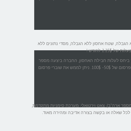
ללא הגבלה, שטח אחסון ללא הגבלה, מסדי נתונים ללא
2.2 לחודש !
את התמורה הגדולה ביותר ביחס לעלות חבילת האחסון, החברה ביצעה מספר
שיתופי פעולה עם חברות כמו Google, Facebook ו – Yahoo אשר נותנות לך שוברי פרסום של 50$- 100$. ניתן לממש את שוברי פרסום
ת (מספר ארה"ב), צאט וירטואלי, מערכת סימניות מתקדמת,
ה לכל שאלה או בקשה בצורה אדיבה ומהירה מאוד.