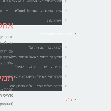
תחנות עבודה בענן (Desktop-as-a-Service)
דרו
חברת iPage מופעלת בצו
שירותי אחסון בענן (Cloud Hosting)
תעודות SSL
אחסון
רכישת דומיין למתחילים
הגבלה, אחס
למה אני צריך שם מתחם?
מדריך קניית דומיין ישראלי או דומיין בינלאומי
אלה בשבי
דומיין בעברית – מה זה ואיפה קונים?
תמיכה
חיפוש דומיין ישראלי \ חיפוש דומיין בינלאומי
בדיקת בעלות דומיין – של מי הדומיין הזה ?
מדריכי ת
בלוג
[offer_product]