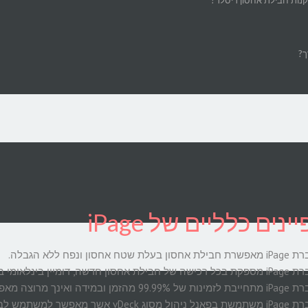
ך?
נים כלליים של iPage
ילת אחסון בעלת שטח אחסון ונפח ללא הגבלה.
שה של חבילת אחסון חדשה, דומיין בינלאומי בחינם !
99.9 מהזמן ובמידה ואינך מרוצה מאפשרת לך לבקש החזר כספי בכל רגע.
חברת iPage משתמשת בפאנל ניהול מסוג ck