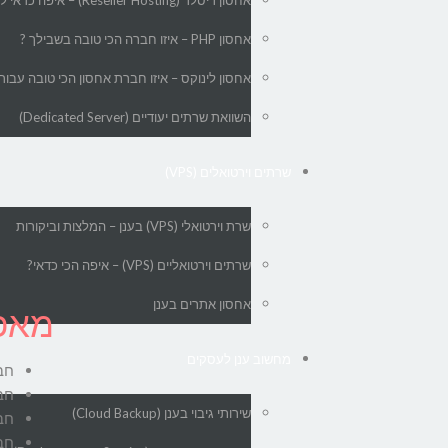
אחסון ריסלר (Reseller Hosting) – איפה כדאי לקנות חבילת אחסון ריסלר?
אחסון PHP – איזו חברה הכי טובה בשבילך ?
אחסון לינוקס – איזו חברת אחסון הכי טובה עבור
השוואת שרתים יעודיים (Dedicated Server)
שרתים וירטואלים (VPS)
שרת וירטואלי (VPS) בענן – המלצות וביקורות
שרתים וירטואליים (VPS) – איפה הכי כדאי?
אחסון אתרים בענן
מאפיי
מחשוב ענן לעסקים
חברת iPage מאפשרת חב
חברת iPage מספקת בכל רכי
שירותי גיבוי בענן (Cloud Backup)
חברת iPage מתחייבת לזמינות של 9%