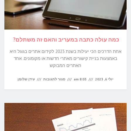
כמה עולה כתבה במעריב והאם זה משתלם?
אחת הדרכים הכי יעילות בשנת 2023 לקידום אתרים בגוגל היא
באמצעות בניית קישורים מאתרי חדשות או מקומונים. אחד
האתרים המבוקש
על
יולי 6, 2023
8:03 am
סגור לתגובות
עידן שלומן
כמה
עולה
כתבה
במעריב
והאם